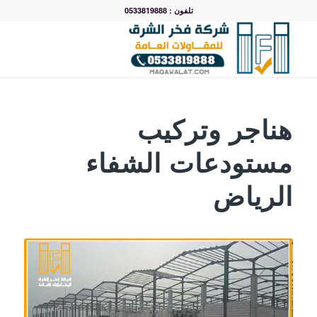
تلفون : 0533819888
هناجر وتركيب
مستودعات الشفاء
الرياض