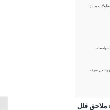
اولات بجدة
المواصفات.
 والتميز سرعه
ل عماير بناء ملاحق فلل
بناء م