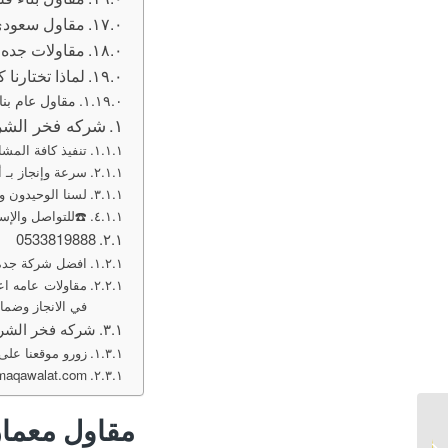
مقاول سعودي 
مقاولات جده 
لماذا تختارنا
مقاول عام بنا
شركه فخر الشر
تنفيذ كافة المشا
سرعة وإنجاز بـ أم
لسنا الوحيدون و
☎️للتواصل والإس
0533819888
افضل شركة جده 
مقاولات عامه اع
في الانجاز وضمان
شركه فخر الشرق
زورو موقعنا على
maqawalat.com
مقاول بناء عمائر تجارية