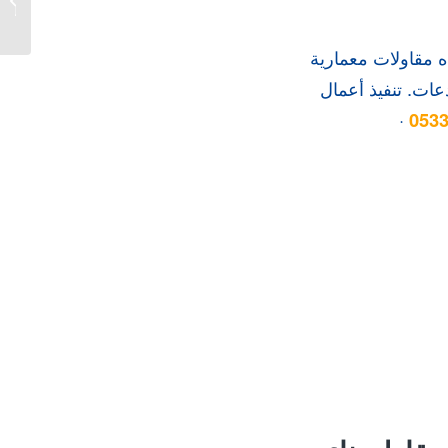
وتجاري
ه مقاولات معمارية
عات. تنفيذ أعمال
·
053