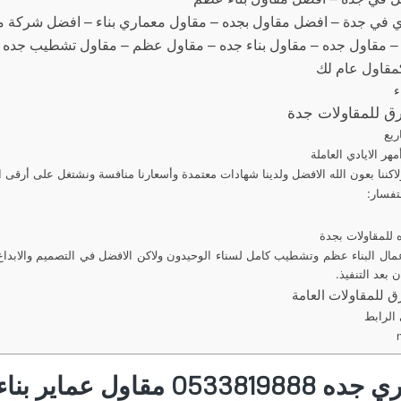
في جدة – افضل مقاول بجده – مقاول معماري بناء – افضل شركة مق
– مقاول جده – مقاول بناء جده – مقاول عظم – مقاول تشطيب جده
 كمقاول عام لك
ء
ق للمقاولات جدة
ريع
هر الايادي العاملة
لاكننا بعون الله الافضل ولدينا شهادات معتمدة وأسعارنا منافسة ونشتغل على أرقى 
تفسار:
للمقاولات بجدة
مال البناء عظم وتشطيب كامل لسناء الوحيدون ولاكن الافضل في التصميم والابداع
 بعد التنفيذ.
 للمقاولات العامة
 الرابط
مقاول معماري جده 0533819888 مقاو