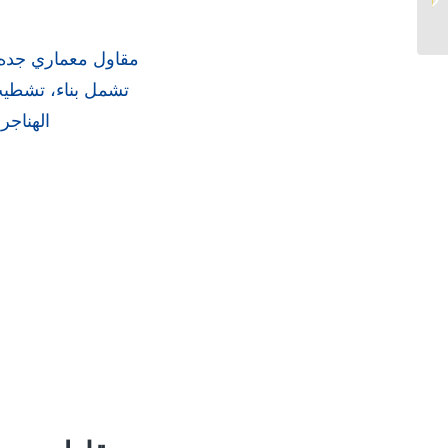
السكنية في جدة
مقاول معماري جده |
تشمل بناء، تشطيب،
الهناج