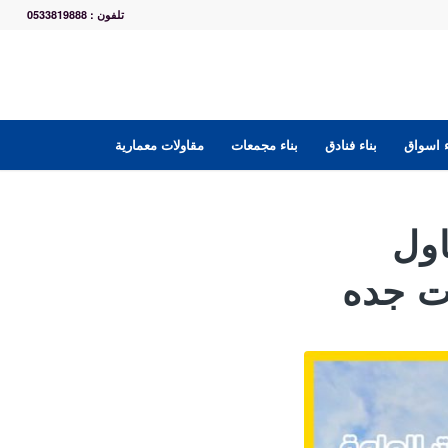
تلفون : 0533819888
ء اسواق
بناء فنادق
بناء مجمعات
مقاولات معمارية
0533819888 مقاول
ت جده