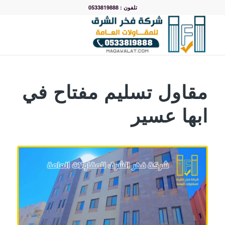
تلفون : 0533819888
مقاول تسليم مفتاح في
ابها عسير