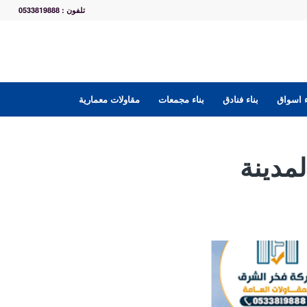
تلفون : 0533819888
ء اسواق
بناء فنادق
بناء مجمعات
مقاولات معمارية
مدينة