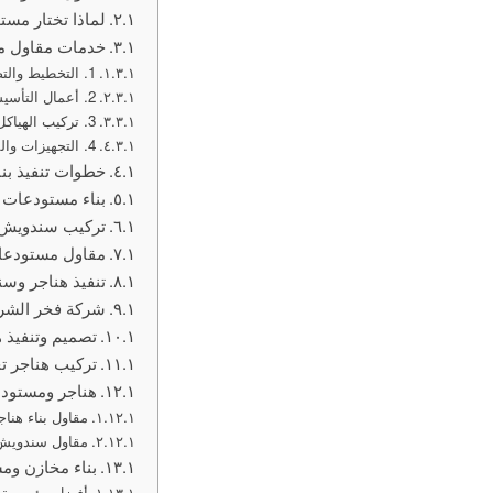
لماذا تختار مس
خدمات مقاول م
1. التخطيط والتصميم الهندسي
2. أعمال التأسيس والقواعد الخرسانية
3. تركيب الهياكل المعدنية والشينكو
4. التجهيزات والمواصفات الإضافية
خطوات تنفيذ بنا
بناء مستودعات ا
تركيب سندويش ب
مقاول مستودعات
تنفيذ هناجر وسن
شركة فخر الشرق
تصميم وتنفيذ ه
تركيب هناجر تج
هناجر ومستودع
مقاول بناء هنا
مقاول سندويش 
بناء مخازن وم
أفضل مؤسسة هن