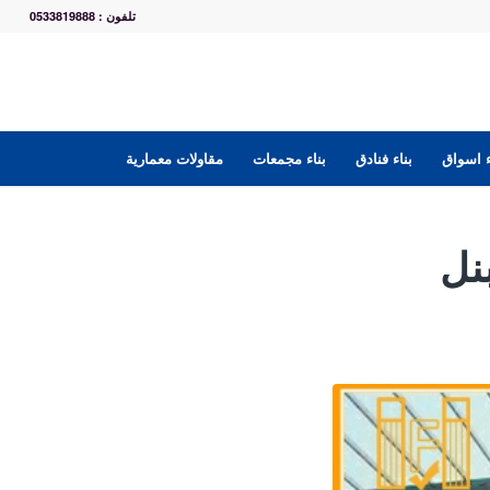
تلفون : 0533819888
ء اسواق
بناء فنادق
بناء مجمعات
مقاولات معمارية
نل