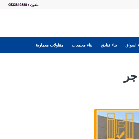
تلفون : 0533819888
ء اسواق
بناء فنادق
بناء مجمعات
مقاولات معمارية
جر