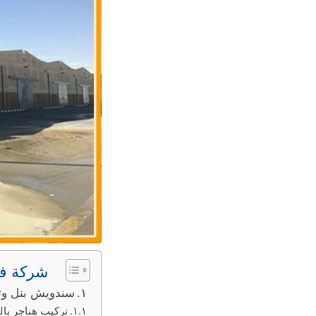
شركة فخ
سندويش بنل وترك
تركيب هناجر بال