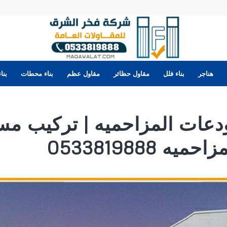
هناجر
بناء فلل
مقاول حظائر
مقاول عظم
بناء محطات
بنا
ودعات المزاحميه | تركيب م
ه 0533819888