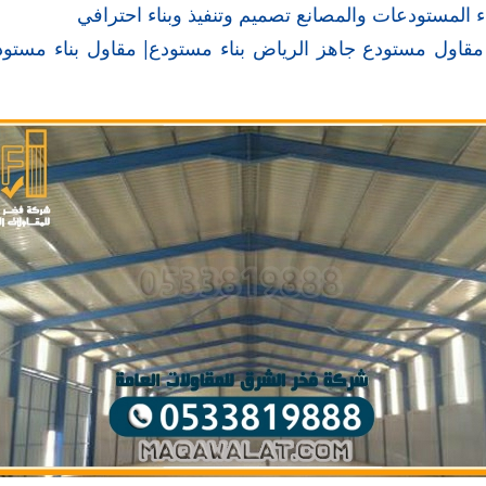
 المستودعات والمصانع تصميم وتنفيذ وبناء احترافي
قاول مستودع جاهز الرياض بناء مستودع| مقاول بناء مستو