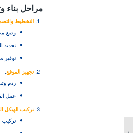
مراحل بناء و
التخطيط والتصم
وضع مخطط
تحديد ا
توفير م
تجهيز الموقع
:
ردم وتس
عمل الق
تركيب الهيكل ال
تركيب ال
تركيب مخازن
ومستودعات وهناجر
تجميع هي