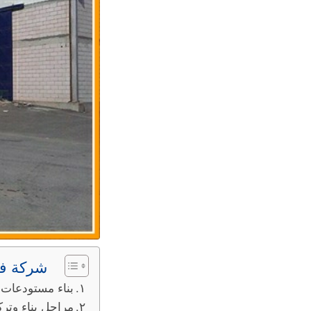
شركة فخ
بناء مستودعات المزاحميه 0533819888 ترك
مراحل بناء وتر