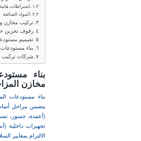
اشتراطات هامة
المواد الشائعة
تركيب مخازن و
رفوف تخزين حد
تصميم مستودعا
بناء مستودعات 
شركات تركيب ر
مخازن المزاح
بناء مستودعات المزاحميه 0533819888 بناء وتركيب المستودعات 
يتضمن مراحل أساسية
(أعمدة، جسور، تسقي
تجهيزات داخلية (أن
الالتزام بمعايير الس